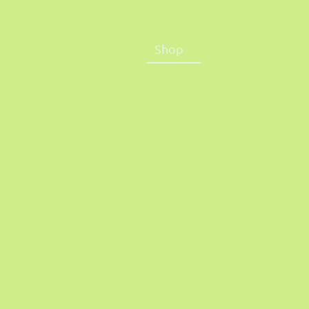
Audio Streber
Service &
Shop
Zu uns
Audi