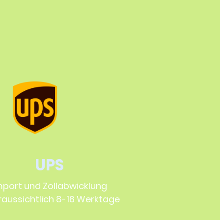
UPS
mport und Zollabwicklung
raussichtlich 8-16 Werktage