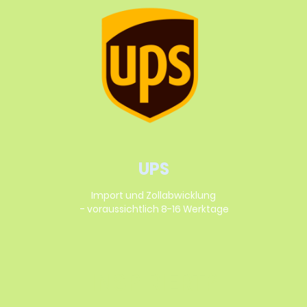
UPS
Import und Zollabwicklung
- voraussichtlich 8-16 Werktage
INSPIRIERT?